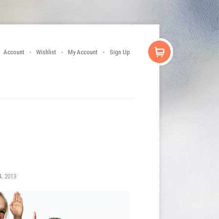
Account
Wishlist
My Account
Sign Up
, 2013