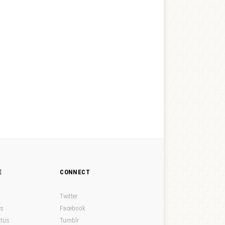
E
CONNECT
Twitter
ds
Facebook
atus
Tumblr