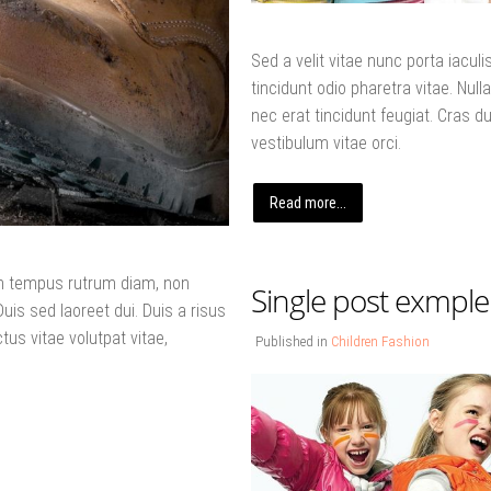
Sed a velit vitae nunc porta iacu
tincidunt odio pharetra vitae. Nulla
nec erat tincidunt feugiat. Cras dui
vestibulum vitae orci.
Read more...
uam tempus rutrum diam, non
Single post exmple
 Duis sed laoreet dui. Duis a risus
ctus vitae volutpat vitae,
Published in
Children Fashion