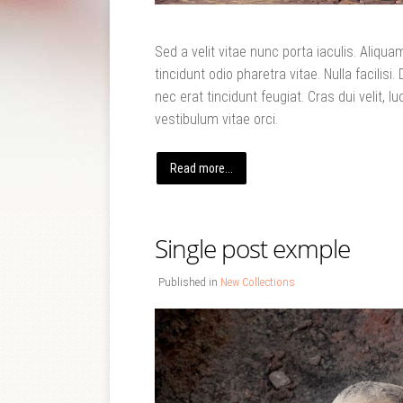
Sed a velit vitae nunc porta iaculis. Aliq
tincidunt odio pharetra vitae. Nulla facilisi.
nec erat tincidunt feugiat. Cras dui velit, lu
vestibulum vitae orci.
Read more...
Single post exmple
Published in
New Collections