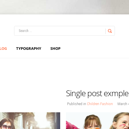
LOG IN
OR
REGISTER
LOG
TYPOGRAPHY
SHOP
Username
Password
Single post exmple
Remember Me
Published in
Children Fashion
March 4
Forgot your password?
Forgot your username?