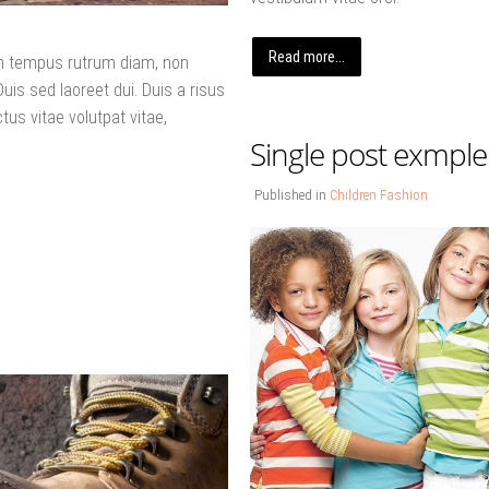
Read more...
uam tempus rutrum diam, non
 Duis sed laoreet dui. Duis a risus
ctus vitae volutpat vitae,
Single post exmple
Published in
Children Fashion