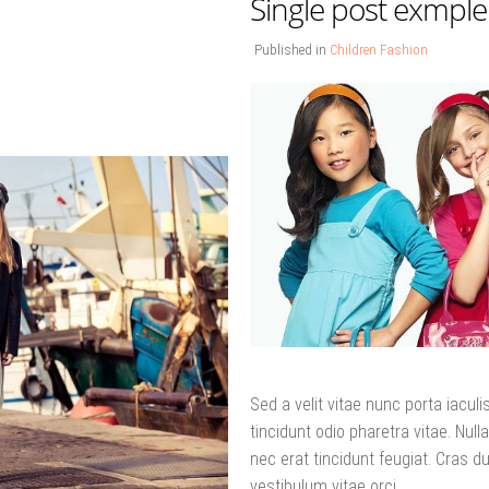
Single post exmple
Published in
Children Fashion
Sed a velit vitae nunc porta iacu
tincidunt odio pharetra vitae. Nulla
nec erat tincidunt feugiat. Cras dui
vestibulum vitae orci.