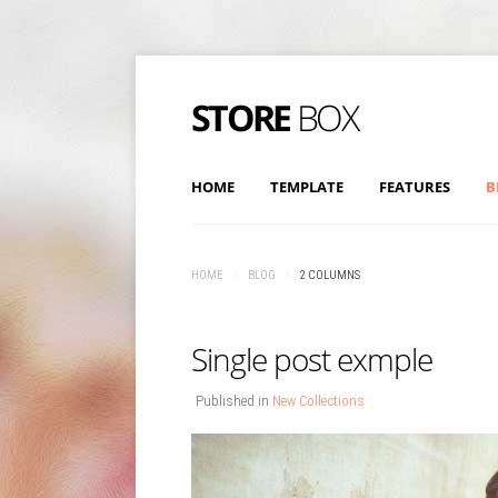
HOME
TEMPLATE
FEATURES
B
HOME
/
BLOG
/
2 COLUMNS
Single post exmple
Published in
New Collections