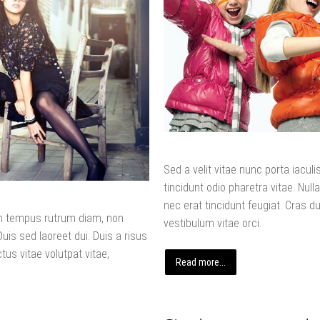
Sed a velit vitae nunc porta iacu
tincidunt odio pharetra vitae. Nulla
nec erat tincidunt feugiat. Cras dui
uam tempus rutrum diam, non
vestibulum vitae orci.
 Duis sed laoreet dui. Duis a risus
ctus vitae volutpat vitae,
Read more...