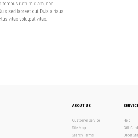
uam tempus rutrum diam, non
 Duis sed laoreet dui. Duis a risus
ctus vitae volutpat vitae,
ABOUT US
SERVIC
Customer Service
Help
Site Map
Gift Car
Search Terms
Order St