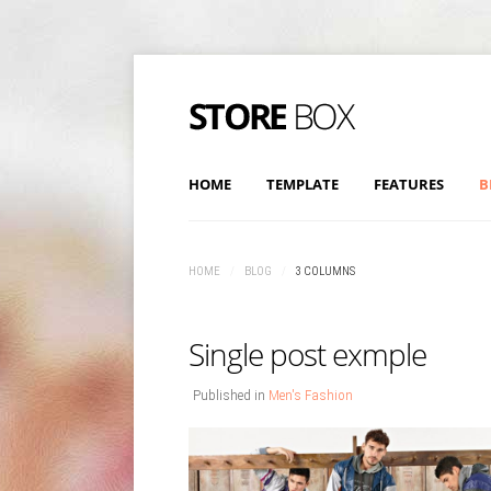
HOME
TEMPLATE
FEATURES
B
HOME
/
BLOG
/
3 COLUMNS
Single post exmple
Published in
Men's Fashion