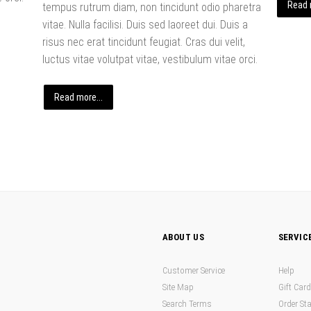
Read 
tempus rutrum diam, non tincidunt odio pharetra
vitae. Nulla facilisi. Duis sed laoreet dui. Duis a
risus nec erat tincidunt feugiat. Cras dui velit,
luctus vitae volutpat vitae, vestibulum vitae orci.
Read more...
ABOUT US
SERVIC
Customer Service
Help
Site Map
Gift Car
Search Terms
Order St