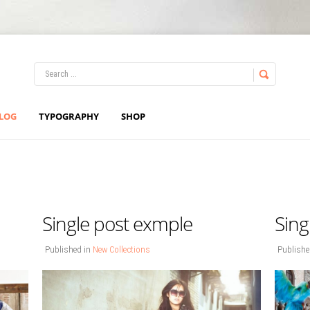
LOG IN
OR
REGISTER
LOG
TYPOGRAPHY
SHOP
Username
Password
Single post exmple
Sing
Remember Me
Published in
New Collections
Publishe
Forgot your password?
Forgot your username?