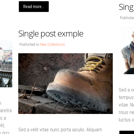
Sing
Read more...
Publishe
Single post exmple
Published in
New Collections
Sed a ve
tempus 
m
vitae. N
aretra
risus ne
is a
luctus v
it,
Sed a velit vitae nunc porta iaculis. Aliquam
 orci.