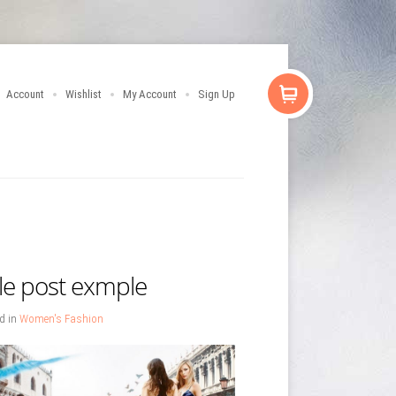
Account
Wishlist
My Account
Sign Up
le post exmple
d in
Women's Fashion