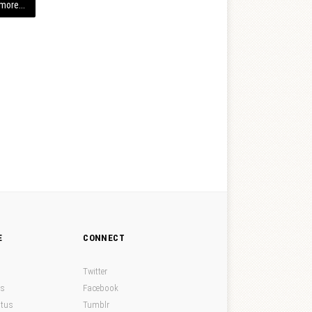
more...
E
CONNECT
Twitter
ds
Facebook
atus
Tumblr