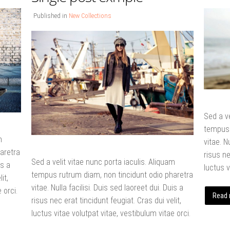
Published in
New Collections
Sed a ve
tempus 
m
vitae. N
aretra
risus ne
Sed a velit vitae nunc porta iaculis. Aliquam
is a
luctus v
tempus rutrum diam, non tincidunt odio pharetra
it,
vitae. Nulla facilisi. Duis sed laoreet dui. Duis a
 orci.
Read 
risus nec erat tincidunt feugiat. Cras dui velit,
luctus vitae volutpat vitae, vestibulum vitae orci.